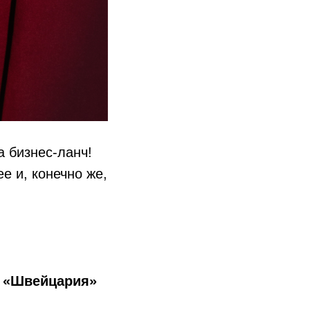
а бизнес-ланч!
е и, конечно же,
е «Швейцария»