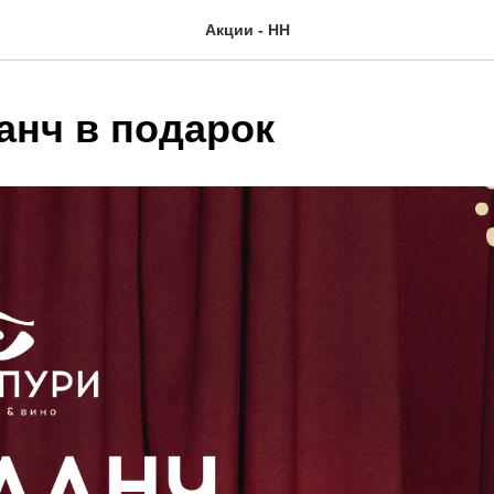
Акции - НН
анч в подарок