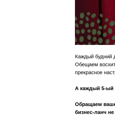
Каждый будний д
Обещаем восхити
прекрасное нас
А
каждый 5-ый
Обращаем ваше
бизнес-ланч не