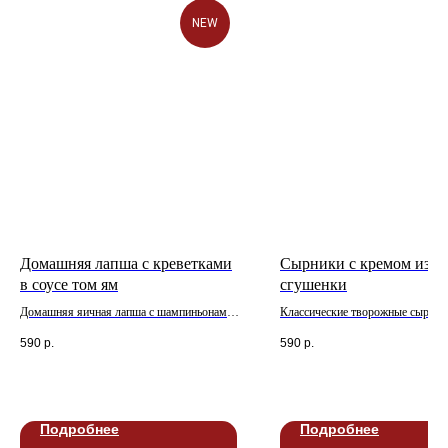
NEW
Домашняя лапша с креветками
Сырники с кремом из в
в соусе том ям
сгушенки
Домашняя яичная лапша с шампиньонами
Классические творожные сырники
и маринованными креветками, в соусе том
кремом из вареной сгущенки и с
590
р.
590
р.
ям и сливках с добавлением чеснока и
клубникой
ароматной кинзы. Украшается тертым
пармезаном
Подробнее
Подробнее